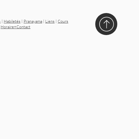
s
|
Habiletés
|
Pranayama
|
Liens
|
Cours
|
Horaire+Contact