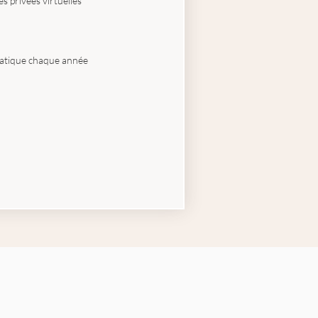
s privées virtuelles
atique chaque année