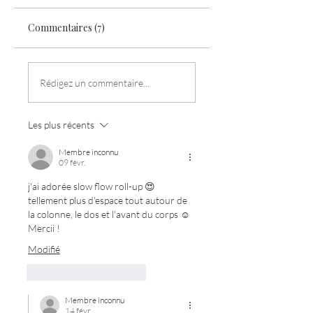
Commentaires (7)
Rédigez un commentaire...
Les plus récents
Membre inconnu
09 févr.
j'ai adorée slow flow roll-up 😍 
tellement plus d'espace tout autour de 
la colonne, le dos et l'avant du corps ☺️
Mercii ! 
Modifié
J'aime
Répondre
Membre inconnu
14 févr.