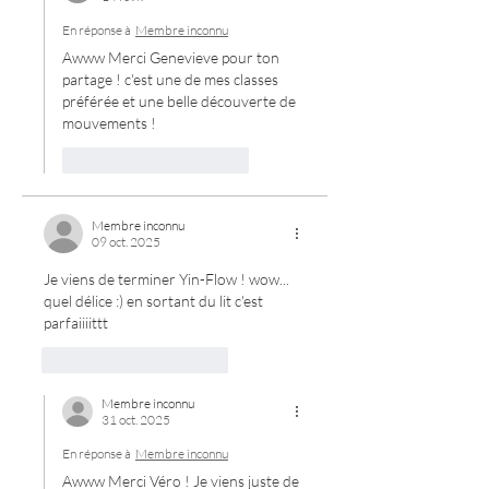
En réponse à
Membre inconnu
Awww Merci Genevieve pour ton 
partage ! c'est une de mes classes 
préférée et une belle découverte de 
mouvements ! 
J'aime
Répondre
Membre inconnu
09 oct. 2025
Je viens de terminer Yin-Flow ! wow... 
quel délice :) en sortant du lit c'est 
parfaiiiittt 
J'aime
Répondre
Membre inconnu
31 oct. 2025
En réponse à
Membre inconnu
Awww Merci Véro ! Je viens juste de 