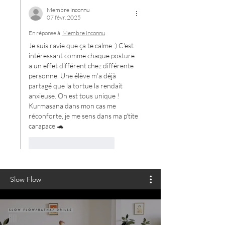
Membre inconnu
07 févr. 2025
En réponse à
Membre inconnu
Je suis ravie que ça te calme :) C'est 
intéressant comme chaque posture 
a un effet différent chez différente 
personne. Une élève m'a déjà 
partagé que la tortue la rendait 
anxieuse. On est tous unique ! 
Kurmasana dans mon cas me 
réconforte, je me sens dans ma p'tite 
carapace 🐢 
J'aime
Répondre
Slow Flow