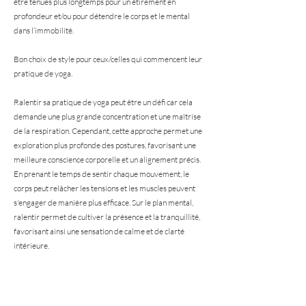
être tenues plus longtemps pour un étirement en
profondeur et/ou pour détendre le corps et le mental
dans l’immobilité.
Bon choix de style pour ceux/celles qui commencent leur
pratique de yoga.
Ralentir sa pratique de yoga peut être un défi car cela
demande une plus grande concentration et une maîtrise
de la respiration. Cependant, cette approche permet une
exploration plus profonde des postures, favorisant une
meilleure conscience corporelle et un alignement précis.
En prenant le temps de sentir chaque mouvement, le
corps peut relâcher les tensions et les muscles peuvent
s'engager de manière plus efficace. Sur le plan mental,
ralentir permet de cultiver la présence et la tranquillité,
favorisant ainsi une sensation de calme et de clarté
intérieure.