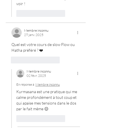
voir ! 
J'aime
Répondre
Membre inconnu
29 janv. 2025
Quel est votre cours de slow Flow ou 
Hatha préféré ? ❤️ 
J'aime
Répondre
Membre inconnu
02 févr. 2025
En réponse à
Membre inconnu
Kurmasana est une pratique qui me 
calme profondément à tout coup et 
qui apaise mes tensions dans le dos 
par le fait même 😌 
J'aime
Répondre