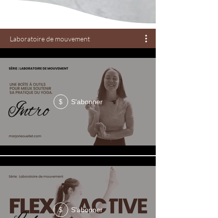
Laboratoire de mouvement
S'abonner
$
S'abonner
$