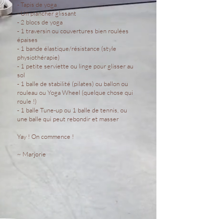
- Tapis de yoga
- Un plancher glissant
- 2 blocs de yoga
- 1 traversin ou couvertures bien roulées
épaises
- 1 bande élastique/résistance (style
physiothérapie)
- 1 petite serviette ou linge pour glisser au
sol
- 1 balle de stabilité (pilates) ou ballon ou
rouleau ou Yoga Wheel (quelque chose qui
roule !)
- 1 balle Tune-up ou 1 balle de tennis, ou
une balle qui peut rebondir et masser
Yay ! On commence !
~ Marjorie