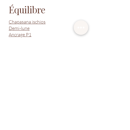
Équilibre
Chapasana ischios
Demi-lune
Ancrage P1
Ancrage P.2
Ancrage et sérénité
Jambes express
Hanches
La série sur la "Mobilité des hanches"
Extension
colonne