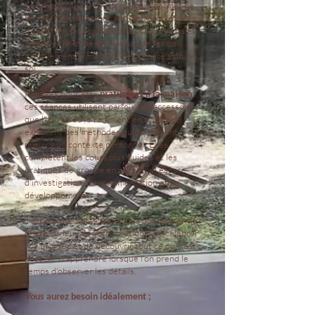
Le format court est volontaire. Il permet de
revenir régulièrement aux mêmes exercices,
d'observer sa progression au fil du temps et
d'enlever l'excuse du manque de temps
lorsque vient le moment de prendre soin de
soi.
Pensées pour être
pratiquées à la maison
,
ces séances utilisent parfois des accessoires
que l'on retrouve rarement en studio et
explorent des méthodes qui se prêtent
mieux à un contexte personnel. Elles
complètent les cours plus fluides et les
pratiques de groupe en offrant un espace
d'investigation, d'expérimentation et de
développement.
J'espère que cette série vous donnera envie
d'être curieux de votre pratique, de célébrer
vos progrès et de découvrir tout ce qu'il est
possible d'apprendre lorsque l'on prend le
temps d'observer les détails.
Vous aurez besoin idéalement ;