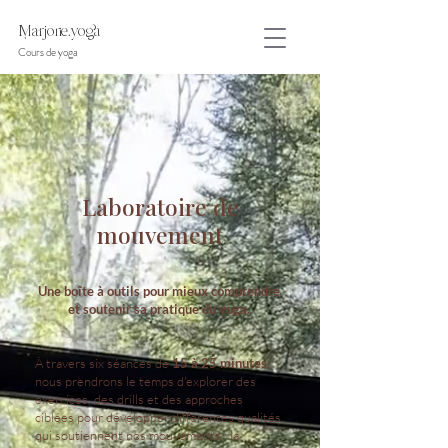
arjorie.yoga
Cours de yoga
Laboratoire de
mouvement
Une boîte à outils pour mieux comprendre
et soutenir sa pratique du yoga.
À travers six séances de
15 à 25 minutes
,
nous prendrons le temps d'explorer des
exercices, des drills et des approches
ciblées pour développer différentes qualités
qui soutiennent nos mouvements : la