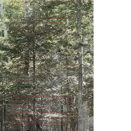
stabilité, la force, la mobilité, la souplesse et
le contrôle.
Chaque pratique
met l'accent sur une
région du corps ou une habileté
particulière
: les épaules, l'extension de la
colonne, l'équilibre sur un pied, le centre du
corps (core), la mobilité des hanches et la
flexibilité active.
Ces cours ont été filmés au Repère Boréal,
dans Charlevoix, au cœur de l'habitation
Mashk. Entourés de lumière, de sapins et de
feuillus, nous profitons d'un environnement
propice à la présence, à l'observation et à
l'apprentissage.
L'intention n'est pas de performer, mais de;
- Mieux comprendre son propre corps
.
- D'identifier ses forces, ses défis, ses
habitudes de mouvement
- Développer les outils qui permettront
ensuite aux postures et aux transitions de
devenir plus fluides et plus accessibles
.