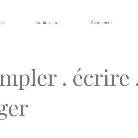
ons
Studio virtuel
Événement
mpler . écrire 
ger