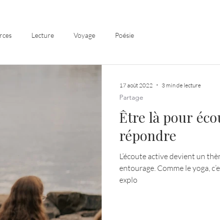
rces
Lecture
Voyage
Poésie
17 août 2022
3 min de lecture
Partage
Être là pour éco
répondre
L’écoute active devient un t
entourage. Comme le yoga, c’est une pratique constante nous faisant
explo