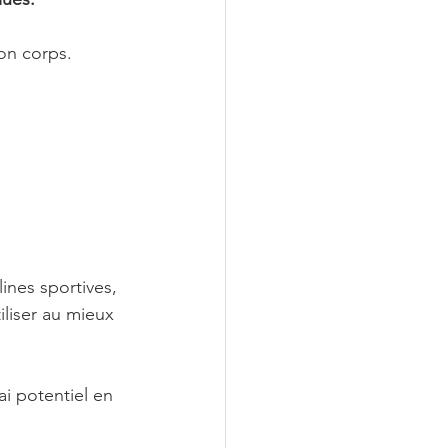
on corps.
lines sportives, 
liser au mieux 
ai potentiel en 