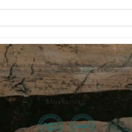
Le me
Créer de l’espace pour
l’inspiration
Yin Yoga
|
Nidra
|
Renforcement
|
Méditation
|
Q&A
|
Les plus populaires
|
Asana
ropos
|
Offres de yoga
|
Studio virtuel
|
Mentorat
|
Blogue
|
Évènements
|
Biblio
Marjorie.yoga