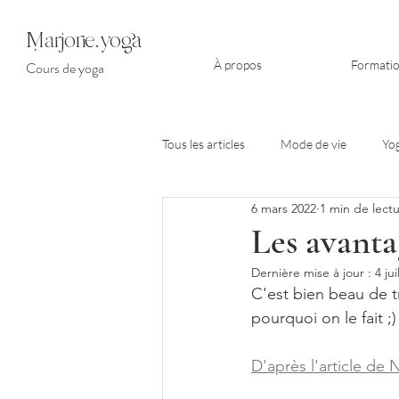
arjorie.yoga
À propos
Formati
Cours de yoga
Tous les articles
Mode de vie
Yo
6 mars 2022
1 min de lect
Les avanta
Dernière mise à jour :
4 jui
C'est bien beau de tr
pourquoi on le fait ;)
D'après l'article de 