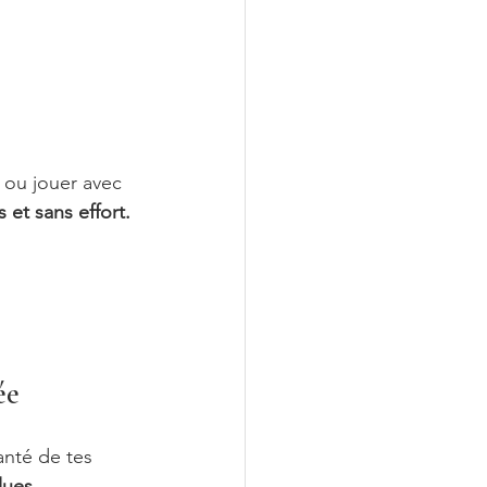
 ou jouer avec 
 et sans effort.
ée
nté de tes 
lues.