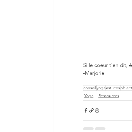
Si le coeur t'en dit
-Marjorie
conseil
yoga
astuces
object
Yoga
Ressources