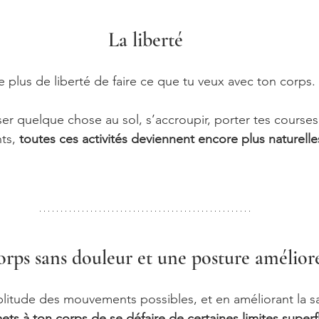
La liberté
e plus de liberté de faire ce que tu veux avec ton corps.
ser quelque chose au sol, s’accroupir, porter tes courses
ts, 
toutes ces activités deviennent encore plus naturelles
rps sans douleur et une posture amélior
itude des mouvements possibles, et en améliorant la sa
ets à ton corps de se défaire de certaines limites superf