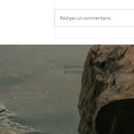
Rédigez un commentaire...
Pourquoi c’est si difficile de
changer nos habitudes ? Réflexion
sur les Samskaras
Les coups de vent
|
Vinyasa
|
Slow Flow
|
de yoga privés
|
Mes coups de coeur
|
À p