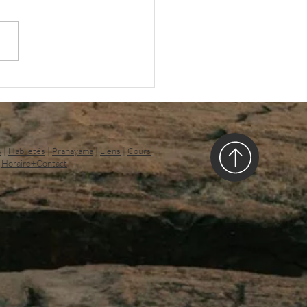
nsonge de l’équilibre parfait
s
|
Habiletés
|
Pranayama
|
Liens
|
Cours
|
Horaire+Contact