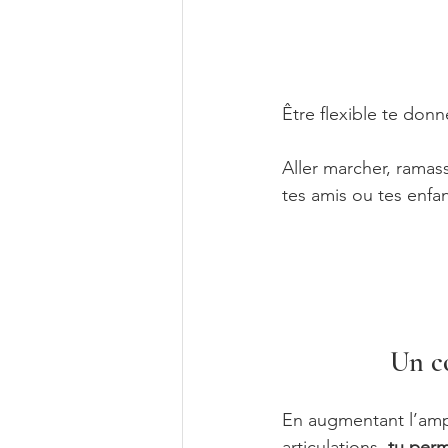
Être flexible te donn
Aller marcher, ramas
tes amis ou tes enfan
Un co
En augmentant l’ampl
articulations, 
tu perm