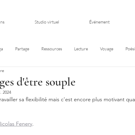
ons
Studio virtuel
Événement
ga
Partage
Ressources
Lecture
Voyage
Poés
ure
ges d'être souple
l. 2024
availler sa flexibilité mais c'est encore plus motivant qua
 
Nicolas Fenery
.